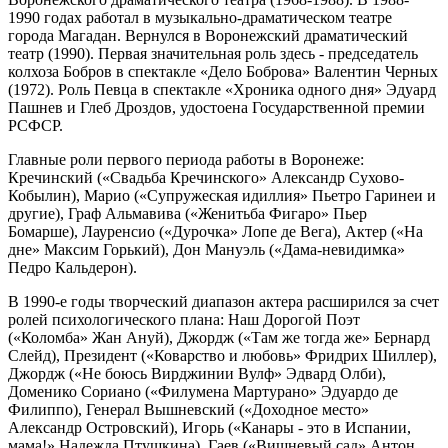
1990 годах работал в музыкально-драматическом театре
города Магадан. Вернулся в Воронежский драматический
театр (1990). Первая значительная роль здесь - председатель
колхоза Бобров в спектакле «Дело Боброва» Валентин Черных
(1972). Роль Певца в спектакле «Хроника одного дня» Эдуард
Пашнев и Глеб Дроздов, удостоена Государственной премии
РСФСР.
Главные роли первого периода работы в Воронеже:
Кречинский («Свадьба Кречинского» Александр Сухово-
Кобылин), Марио («Супружеская идиллия» Пьетро Гаринеи и
другие), Граф Альмавива («Женитьба Фигаро» Пьер
Бомарше), Лауренсио («Дурочка» Лопе де Вега), Актер («На
дне» Максим Горький), Дон Мануэль («Дама-невидимка»
Педро Кальдерон).
В 1990-е годы творческий диапазон актера расширился за счет
ролей психологического плана: Наш Дорогой Поэт
(«Коломба» Жан Ануй), Джордж («Там же тогда же» Бернард
Слейд), Президент («Коварство и любовь» Фридрих Шиллер),
Джордж («Не боюсь Вирджинии Вулф» Эдвард Олби),
Доменико Сориано («Филумена Мартурано» Эдуардо де
Филиппо), Генерал Вышневский («Доходное место»
Александр Островский), Игорь («Канары - это в Испании,
мама!» Надежда Птушкина), Гаев («Вишневый сад» Антон