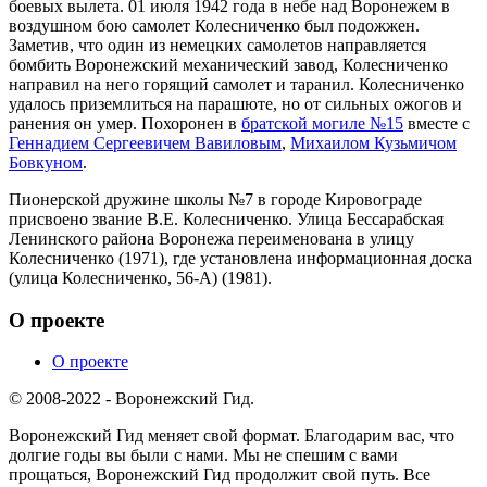
боевых вылета. 01 июля 1942 года в небе над Воронежем в
воздушном бою самолет Колесниченко был подожжен.
Заметив, что один из немецких самолетов направляется
бомбить Воронежский механический завод, Колесниченко
направил на него горящий самолет и таранил. Колесниченко
удалось приземлиться на парашюте, но от сильных ожогов и
ранения он умер. Похоронен в
братской могиле №15
вместе с
Геннадием Сергеевичем Вавиловым
,
Михаилом Кузьмичом
Бовкуном
.
Пионерской дружине школы №7 в городе Кировограде
присвоено звание В.Е. Колесниченко. Улица Бессарабская
Ленинского района Воронежа переименована в улицу
Колесниченко (1971), где установлена информационная доска
(улица Колесниченко, 56-А) (1981).
О проекте
О проекте
© 2008-2022 - Воронежский Гид.
Воронежский Гид меняет свой формат. Благодарим вас, что
долгие годы вы были с нами. Мы не спешим с вами
прощаться, Воронежский Гид продолжит свой путь. Все