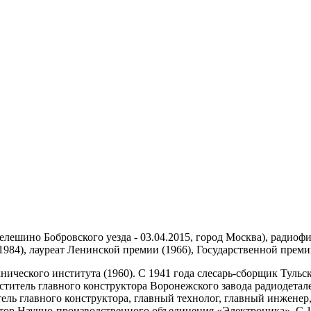
елешино Бобровского уезда - 03.04.2015, город Москва), радиоф
984), лауреат Ленинской премии (1966), Государственной преми
ческого института (1960). С 1941 года слесарь-сборщик Тульско
еститель главного конструктора Воронежского завода радиодетал
ель главного конструктора, главный технолог, главный инженер,
ор Научно-производственного объединения «Электроника». С 19