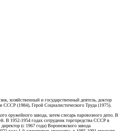
изик, хозяйственный и государственный деятель, доктор
и СССР (1984), Герой Социалистического Труда (1975).
го оружейного завода, затем слесарь паровозного депо. В
ей. В 1952-1954 годах сотрудник торгпредства СССР в
 директор (с 1967 года) Воронежского завода
71 года 1-й заместитель министра, в 1985-1991 министр