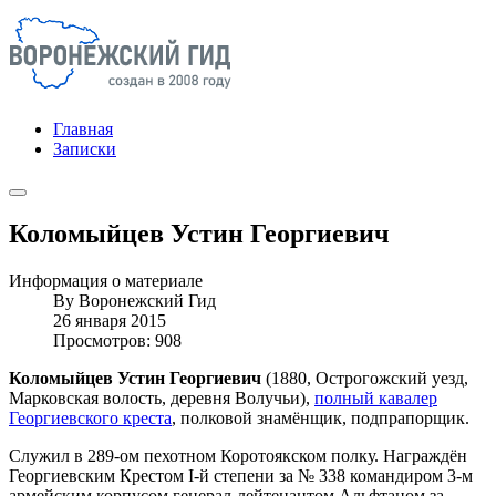
Главная
Записки
Коломыйцев Устин Георгиевич
Информация о материале
By
Воронежский Гид
26 января 2015
Просмотров: 908
Коломыйцев Устин Георгиевич
(1880, Острогожский уезд,
Марковская волость, деревня Волучьи),
полный кавалер
Георгиевского креста
, полковой знамёнщик, подпрапорщик.
Служил в 289-ом пехотном Коротоякском полку. Награждён
Георгиевским Крестом I-й степени за № 338 командиром 3-м
армейским корпусом генерал-лейтенантом Альфтаном за