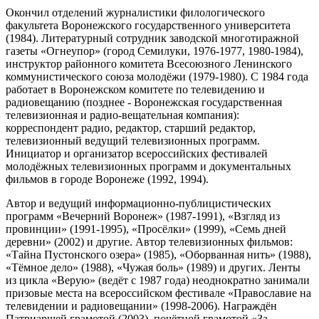
Окончил отделений журналистики филологического
факультета Воронежского государственного университета
(1984). Литературный сотрудник заводской многотиражной
газеты «Огнеупор» (город Семилуки, 1976-1977, 1980-1984),
инструктор районного комитета Всесоюзного Ленинского
коммунистического союза молодёжи (1979-1980). С 1984 года
работает в Воронежском комитете по телевидению и
радиовещанию (позднее - Воронежская государственная
телевизионная и радио-вещательная компания):
корреспондент радио, редактор, старший редактор,
телевизионный ведущий телевизионных программ.
Инициатор и организатор всероссийских фестивалей
молодёжных телевизионных программ и документальных
фильмов в городе Воронеже (1992, 1994).
Автор и ведущий информационно-публицистических
программ «Вечерний Воронеж» (1987-1991), «Взгляд из
провинции» (1991-1995), «Просёлки» (1999), «Семь дней
деревни» (2002) и другие. Автор телевизионных фильмов:
«Тайна Пустонского озера» (1985), «Оборванная нить» (1988),
«Тёмное дело» (1988), «Чужая боль» (1989) и других. Ленты
из цикла «Верую» (ведёт с 1987 года) неоднократно занимали
призовые места на всероссийском фестивале «Православие на
телевидении и радиовещании» (1998-2006). Награждён
Патриаршей грамотой (2003), почётной грамотой «За