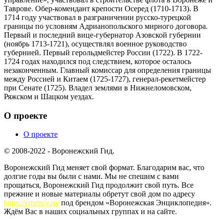
Таврове. Обер-комендант крепости Осеред (1710-1713). В
1714 году участвовал в разграничении русско-турецкой
границы по условиям Адрианопольского мирного договора.
Первый и последний вице-губернатор Азовской губернии
(ноябрь 1713-1721), осуществлял военное руководство
губернией. Первый герольдмейстер России (1722). В 1722-
1724 годах находился под следствием, которое осталось
незаконченным. Главный комиссар для определения границы
между Россией и Китаем (1725-1727), генерал-рекетмейстер
при Сенате (1725). Владел землями в Нижнеломовском,
Ряжском и Шацком уездах.
О проекте
О проекте
© 2008-2022 - Воронежский Гид.
Воронежский Гид меняет свой формат. Благодарим вас, что
долгие годы вы были с нами. Мы не спешим с вами
прощаться, Воронежский Гид продолжит свой путь. Все
прежние и новые материалы обретут свой дом по адресу
https://vrnency.ru/
под брендом «Воронежская Энциклопедия».
Ждём Вас в наших социальных группах и на сайте.