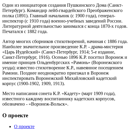
Один из инициаторов создания Пушкинского Дома (Санкт-
Петербург). Командир лейб-гвардейского Преображенского
полка (1891). Главный начальник (с 1900 года), генерал-
инспектор (с 1910 года) военно-учебных заведений России.
Литературной деятельностью занимался с конца 1870-х годов.
Печатался с 1882 года.
Автор многих сборников стихотворений, начиная с 1886 года.
Наиболее значительное произведение К.Р. - драма-мистерия
«Царь Иудейский» (Санкт-Петербург, 1914; 5-е издание,
Санкт-Петербург, 1916). Осенью 1896 К.Р. посетил Воронеж и
имение принцев Ольденбургских «Рамонь» (Воронежского
уезда); известно стихотворение К.Р., навеянное посещением
Рамони. Позднее неоднократно приезжал в Воронеж
инспектировать Воронежский Михайловский кадетский
корпус (1900-1902, 1909, 1913).
Место написания сонета К.Р. «Кадету» (март 1909 года),
известного каждому воспитаннику кадетских корпусов,
обозначено - «Воронеж-Вольск».
О проекте
О проекте