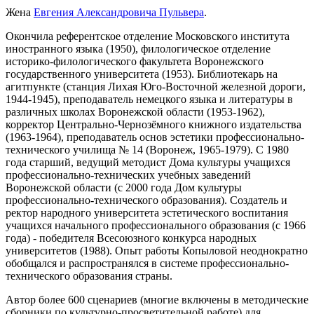
Жена
Евгения Александровича Пульвера
.
Окончила референтское отделение Московского института
иностранного языка (1950), филологическое отделение
историко-филологического факультета Воронежского
государственного университета (1953). Библиотекарь на
агитпункте (станция Лихая Юго-Восточной железной дороги,
1944-1945), преподаватель немецкого языка и литературы в
различных школах Воронежской области (1953-1962),
корректор Центрально-Чернозёмного книжного издательства
(1963-1964), преподаватель основ эстетики профессионально-
технического училища № 14 (Воронеж, 1965-1979). С 1980
года старший, ведущий методист Дома культуры учащихся
профессионально-технических учебных заведений
Воронежской области (с 2000 года Дом культуры
профессионально-технического образования). Создатель и
ректор народного университета эстетического воспитания
учащихся начального профессионального образования (с 1966
года) - победителя Всесоюзного конкурса народных
университетов (1988). Опыт работы Копыловой неоднократно
обобщался и распространялся в системе профессионально-
технического образования страны.
Автор более 600 сценариев (многие включены в методические
сборники по культурно-просветительной работе) для