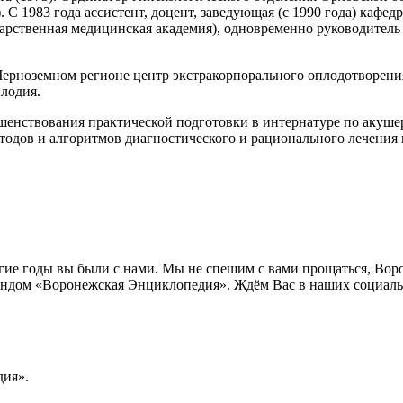
 С 1983 года ассистент, доцент, заведующая (с 1990 года) кафе
дарственная медицинская академия), одновременно руководител
ерноземном регионе центр экстракорпорального оплодотворени
лодия.
ршенствования практической подготовки в интернатуре по акуше
тодов и алгоритмов диагностического и рационального лечения 
лгие годы вы были с нами. Мы не спешим с вами прощаться, Во
ндом «Воронежская Энциклопедия». Ждём Вас в наших социальн
ия».