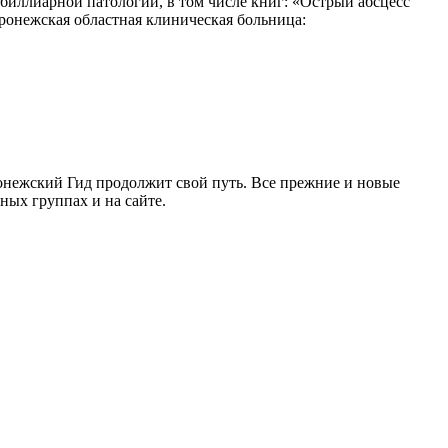
биллиарной патологии, в том числе книг: «Острый абсцесс
ронежская областная клиническая больница:
ронежский Гид продолжит свой путь. Все прежние и новые
ых группах и на сайте.