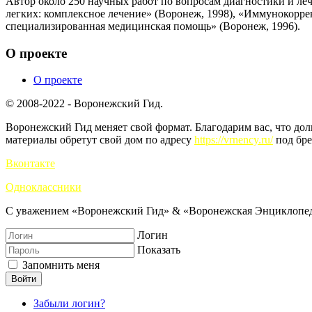
Автор около 250 научных работ по вопросам диагностики и ле
легких: комплексное лечение» (Воронеж, 1998), «Иммунокорре
специализированная медицинская помощь» (Воронеж, 1996).
О проекте
О проекте
© 2008-2022 - Воронежский Гид.
Воронежский Гид меняет свой формат. Благодарим вас, что до
материалы обретут свой дом по адресу
https://vrnency.ru/
под бре
Вконтакте
Одноклассники
С уважением «Воронежский Гид» & «Воронежская Энциклопед
Логин
Показать
Запомнить меня
Войти
Забыли логин?