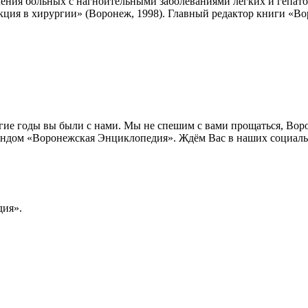
чения больных с нагноительными заболеваниями легких и гепато
кция в хирургии» (Воронеж, 1998). Главный редактор книги «Во
лгие годы вы были с нами. Мы не спешим с вами прощаться, Во
ндом «Воронежская Энциклопедия». Ждём Вас в наших социальн
ия».