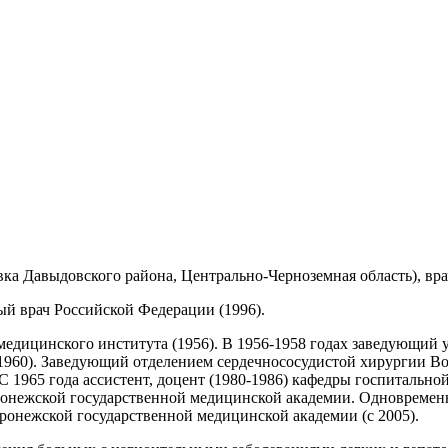
вка Давыдовского района, Центрально-Черноземная область), врач
ый врач Российской Федерации (1996).
едицинского института (1956). В 1956-1958 годах заведующий 
1960). Заведующий отделением сердечнососудистой хирургии Во
С 1965 года ассистент, доцент (1980-1986) кафедры госпитальн
ронежской государственной медицинской академии. Одновремен
ронежской государственной медицинской академии (с 2005).