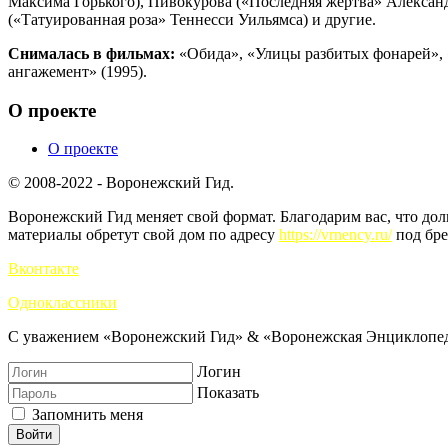
Максима Горького), Пивокурова («Последняя жертва» Алексан
(«Татуированная роза» Теннесси Уильямса) и другие.
Снималась в фильмах:
«Обида», «Улицы разбитых фонарей», 
ангажемент» (1995).
О проекте
О проекте
© 2008-2022 - Воронежский Гид.
Воронежский Гид меняет свой формат. Благодарим вас, что до
материалы обретут свой дом по адресу
https://vrnency.ru/
под бре
Вконтакте
Одноклассники
С уважением «Воронежский Гид» & «Воронежская Энциклопед
Логин
Показать
Запомнить меня
Войти