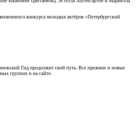
ине Ивановне Цветаевой), Эстелла Хогенгартен и Мариелла
евизионного конкурса молодых актёров «Петербургский
ронежский Гид продолжит свой путь. Все прежние и новые
ых группах и на сайте.