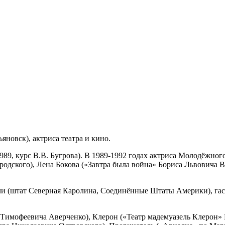
ьяновск), актриса театра и кино.
, курс В.В. Бугрова). В 1989-1992 годах актриса Молодёжного т
одского), Лена Бокова («Завтра была война» Бориса Львовича 
Галли (штат Северная Каролина, Соединённые Штаты Америки), га
имофеевича Аверченко), Клерон («Театр мадемуазель Клерон»