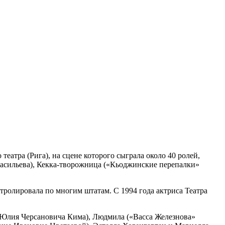
еатра (Рига), на сцене которого сыграла около 40 ролей,
Васильева), Кекка-творожница («Кьоджинские перепалки»
стролировала по многим штатам. С 1994 года актриса Театра
 Юлия Черсановича Кима), Людмила («Васса Железнова»