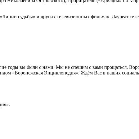
дра Николаевича Островского), Прорицатель («Ариадна» по Мар
«Линии судьбы» и других телевизионных фильмах. Лауреат тел
лгие годы вы были с нами. Мы не спешим с вами прощаться, Во
ндом «Воронежская Энциклопедия». Ждём Вас в наших социальн
ия».