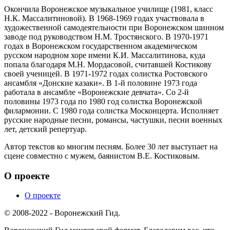
Окончила Воронежское музыкальное училище (1981, класс
Н.К. Массалитиновой). В 1968-1969 годах участвовала в
художественной самодеятельности при Воронежском шинном
заводе под руководством Н.М. Тростянского. В 1970-1971
годах в Воронежском государственном академическом
русском народном хоре имени К.И. Массалитинова, куда
попала благодаря М.Н. Мордасовой, считавшей Костикову
своей ученицей. В 1971-1972 годах солистка Ростовского
ансамбля «Донские казаки». В 1-й половине 1973 года
работала в ансамбле «Воронежские девчата». Со 2-й
половины 1973 года по 1980 год солистка Воронежской
филармонии. С 1980 года солистка Москонцерта. Исполняет
русские народные песни, романсы, частушки, песни военных
лет, детский репертуар.
Автор текстов ко многим песням. Более 30 лет выступает на
сцене совместно с мужем, баянистом В.Е. Костиковым.
О проекте
О проекте
© 2008-2022 - Воронежский Гид.