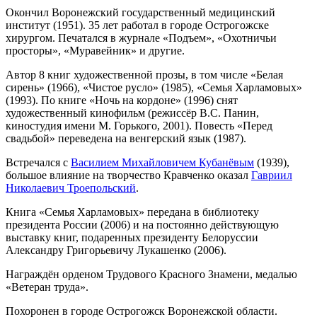
Окончил Воронежский государственный медицинский
институт (1951). 35 лет работал в городе Острогожске
хирургом. Печатался в журнале «Подъем», «Охотничьи
просторы», «Муравейник» и другие.
Автор 8 книг художественной прозы, в том числе «Белая
сирень» (1966), «Чистое русло» (1985), «Семья Харламовых»
(1993). По книге «Ночь на кордоне» (1996) снят
художественный кинофильм (режиссёр B.C. Панин,
киностудия имени М. Горького, 2001). Повесть «Перед
свадьбой» переведена на венгерский язык (1987).
Встречался с
Василием Михайловичем Кубанёвым
(1939),
большое влияние на творчество Кравченко оказал
Гавриил
Николаевич Троепольский
.
Книга «Семья Харламовых» передана в библиотеку
президента России (2006) и на постоянно действующую
выставку книг, подаренных президенту Белоруссии
Александру Григорьевичу Лукашенко (2006).
Награждён орденом Трудового Красного Знамени, медалью
«Ветеран труда».
Похоронен в городе Острогожск Воронежской области.