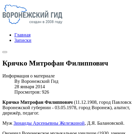
Главная
Записки
Крячко Митрофан Филиппович
Информация о материале
By
Воронежский Гид
28 января 2014
Просмотров: 926
Крячко Митрофан Филиппович
(11.12.1908, город Павловск
Воронежской губернии - 03.05.1978, город Воронеж), альтист,
дирижёр, педагог.
Муж
Зинаиды Арсеньевны Железкиной
, Д.Я. Балановской.
Окончил Воронежское музыкальное училище (1930, ученик