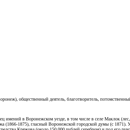
д Воронеж), общественный деятель, благотворитель, потомствен
ц имений в Воронежском уезде, в том числе в селе Маклок (лес,
а (1866-1875), гласный Воронежской городской думы (с 1871). У
редства Кряжова (около 150 000 рублей серебром) и под его рук