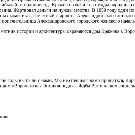
ибылей от водопровода Кряжов назначил на нужды народного об
брания. Жертвовал деньги на нужды земства. В 1859 году один из
едных комитета». Почетный старшина Александринского детского
), попечительница Александровского городского женского началь
амятник истории и архитектуры охраняются дом Кряжова в Ворон
лгие годы вы были с нами. Мы не спешим с вами прощаться, Во
ндом «Воронежская Энциклопедия». Ждём Вас в наших социальн
ия».