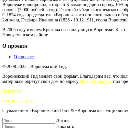
Воронеже водопровод, который Кряжов подарил городу. 10% пр
головы (3 000 рублей в год). Гласный губернского земского со
С 1874 года председатель «Воронежского попечительного о б
2-я жена, Глафира Ивановна (1826 - 19.12.1911, город Воронеж
В 2005 году именем Кряжова названа улица в Воронеже. Как п
Новоусманском районе.
О проекте
О проекте
© 2008-2022 - Воронежский Гид.
Воронежский Гид меняет свой формат. Благодарим вас, что до
материалы обретут свой дом по адресу
https://vrnency.ru/
под бре
Вконтакте
Одноклассники
С уважением «Воронежский Гид» & «Воронежская Энциклопед
Логин
Показать