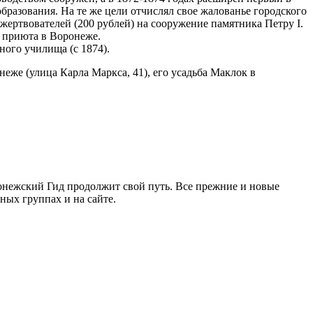
разования. На те же цели отчислял свое жалованье городского
 жертвователей (200 рублей) на сооружение памятника Петру I.
 приюта в Воронеже.
ного училища (с 1874).
еже (улица Карла Маркса, 41), его усадьба Маклок в
ронежский Гид продолжит свой путь. Все прежние и новые
ых группах и на сайте.