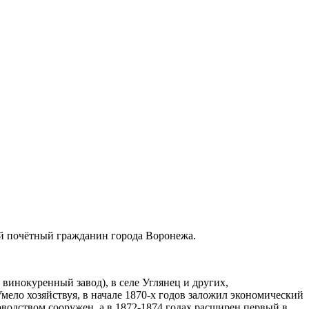
ный почётный гражданин города Воронежа.
 винокуренный завод), в селе Углянец и других,
мело хозяйствуя, в начале 1870-х годов заложил экономический
оводством сооружен, а в 1872-1874 годах расширен первый в