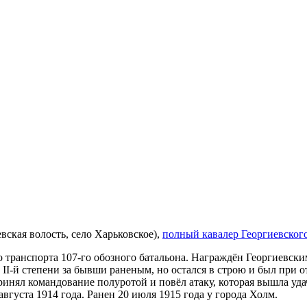
вская волость, село Харьковское),
полный кавалер Георгиевского
транспорта 107-го обозного батальона. Награждён Георгиевским
; II-й степени за бывши раненым, но остался в строю и был при
принял командование полуротой и повёл атаку, которая вышла уд
вгуста 1914 года. Ранен 20 июля 1915 года у города Холм.