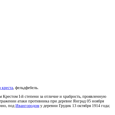
 креста
, фельдфебель.
 Крестом I-й степени за отличие и храбрость, проявленную
 отражении атаки противника при деревне Янград 05 ноября
ачно, под
Ивангородом
у деревни Грудик 13 октября 1914 года;