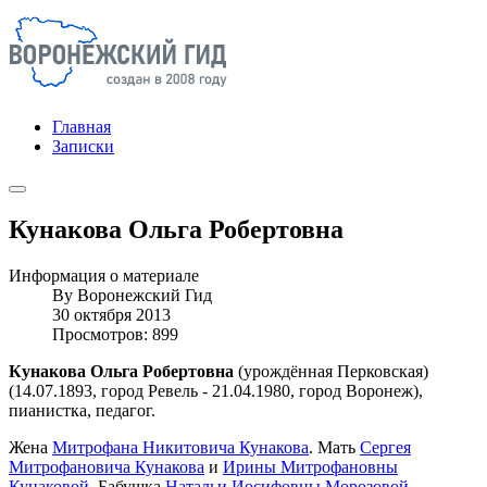
Главная
Записки
Кунакова Ольга Робертовна
Информация о материале
By
Воронежский Гид
30 октября 2013
Просмотров: 899
Кунакова Ольга Робертовна
(урождённая Перковская)
(14.07.1893, город Ревель - 21.04.1980, город Воронеж),
пианистка, педагог.
Жена
Митрофана Никитовича Кунакова
. Мать
Сергея
Митрофановича Кунакова
и
Ирины Митрофановны
Кунаковой
. Бабушка
Натальи Иосифовны Морозовой
.