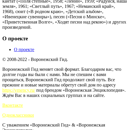
кантат («Поля степные», 1958; «Ленин», 1959; «Радуйся, наша
земля», 1961; «Светлый путь», 1967; «Неманский край»,
1968), сюит («В родном краю», «Детский альбом»,
«Ивенецкие сувениры»), песен («Песня о Минске»,
«Приветственная Волге», «Ходят песни над рекою») и других
произведений.
О проекте
О проекте
© 2008-2022 - Воронежский Гид.
Воронежский Гид меняет свой формат. Благодарим вас, что
долгие годы вы были с нами. Мы не спешим с вами
прощаться, Воронежский Гид продолжит свой путь. Все
прежние и новые материалы обретут свой дом по адресу
https://vrnency.ru/
под брендом «Воронежская Энциклопедия».
Ждём Вас в наших социальных группах и на сайте.
Вконтакте
Одноклассники
С уважением «Воронежский Гид» & «Воронежская