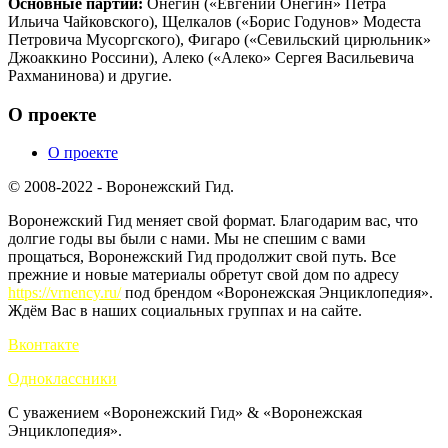
Основные партии:
Онегин («Евгений Онегин» Петра
Ильича Чайковского), Щелкалов («Борис Годунов» Модеста
Петровича Мусоргского), Фигаро («Севильский цирюльник»
Джоаккино Россини), Алеко («Алеко» Сергея Васильевича
Рахманинова) и другие.
О проекте
О проекте
© 2008-2022 - Воронежский Гид.
Воронежский Гид меняет свой формат. Благодарим вас, что
долгие годы вы были с нами. Мы не спешим с вами
прощаться, Воронежский Гид продолжит свой путь. Все
прежние и новые материалы обретут свой дом по адресу
https://vrnency.ru/
под брендом «Воронежская Энциклопедия».
Ждём Вас в наших социальных группах и на сайте.
Вконтакте
Одноклассники
С уважением «Воронежский Гид» & «Воронежская
Энциклопедия».