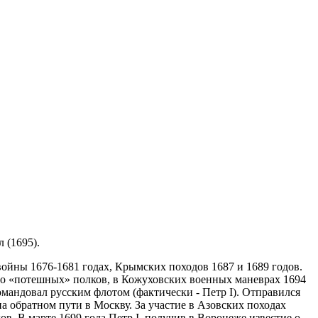
 (1695).
войны 1676-1681 годах, Крымских походов 1687 и 1689 годов.
ого «потешных» полков, в Кожуховских военных маневрах 1694
омандовал русским флотом (фактически - Петр I). Отправился
на обратном пути в Москву. За участие в Азовских походах
в. В марте 1699 года Петр I, получив в Воронеже известие о