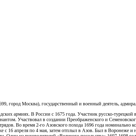
1699, город Москва), государственный и военный деятель, адмирал
ских армиях. В России с 1675 года. Участник русско-турецкой 
йтенантом. Участвовал в создании Преображенского и Семеновск
трядов. Во время 2-го Азовского похода 1696 года номинально к
 с 16 апреля по 4 мая, затем отплыл в Азов. Был в Воронеже и 
н. Один из руководителей «Великого посольства» 1697-1698 годо