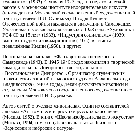
художников (1933). С января 1927 года на педагогической
работе в Московском институте изобразительных искусств
(впоследствии Московский государственный художественный
институт имени В.И. Сурикова). В годы Великой
Отечественной войны находился в эвакуации в Самарканде.
Участвовал в московских выставках с 1923 года: «Художники
РСФСР за 15 лет» (1933), «Индустрия социализма» (1939),
выставка художников-маринистов (1955), выставка
поевящённая Индии (1958), и других.
Персональная выставка «Фархадстрой» состоялась в
Самарканде (1943). В 1945-1946 годах находился в творческой
командировке на Днепрогэсе, где создал панно
«Восстановление Днепрогэс». Организатор студенческих
практических занятий на морских судах от Архангельска до
Владивостока (1940-е годы). Декан факультета живописи и
скульптуры Московского государственного художественного
института имени В.И. Сурикова.
Автор статей о русских живописцах. Один из составителей
альбома «Анатомические рисунки русских классиков»
(Москва, 1952). В книге «Школа изобразительного искусства»
(Москва, 1994, том 5) опубликована статья Лейзерова
«Зарисовки и наброски с натуры».