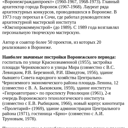
«Воронежгражданпроект» (1960-1967, 1968-1973). Главный
архитектор города Воронеж (1967-1968). Лауреат ряда
архитектурных конкурсов, проводившихся в Воронеже. В
1973 году переехал в Сочи, где работал руководителем
архитектурной мастерской института
«Южгипрокоммунстрой» (до 1989). С 1989 года возглавлял
персональную творческую мастерскую.
Автор и соавтор более 50 проектов, из которых 20
реализовано в Воронеже.
Наиболее значимые постройки Воронежского периода:
госпиталь по улице Краснознаменной (1955), застройка
площади Черняховского и улицы Мира (совместно с В.С.
Левицким, Р.В. Березиной, Р.И. Шмидтом, 1956), здание
бывшего Совета народного хозяйства Центрально-
Черноземного экономического района площадь Ленина, 12
(совместно с В. А. Быховским, 1959), здание института
«Гипроавтотранс» по проспекту Революции (1961), 2-я
очередь Воронежского технологического института
(совместно с Е.В. Рыбицким, 1966), новый корпус кинотеатра
«Пролетарий» (1969), здание администрации Центрального
района (1971), гостиница «Брно» (совместно с А.И.
Труновым, 1978).