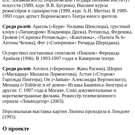
искусств (1989, курс В.В. Бугрова), Высшие курсы
режиссёров и сценаристов (1999, курс А.Н. Митты). В 1989-
1993 годах артист Воронежского Театра юного зрителя.
Среди ролей:
Ариэль («Буря» Уильяма Шекспира), грустный
клоун («Лапшедром» Владимира Друка), Ротшильд, Федюшка,
Громов («Скрипка Ротшильда», «Каштанка», «Палата № 6»
Антона Чехова), Фег («Соперники» Ричарда Шеридана).
Осуществил постановки спектакля «Пикник» Фернанда
Арабаля (1996). В 1993-1997 годах в Камерном театре.
Среди ролей:
Антиох («Береника» Жана Расина), Шприх
(«Маскарад» Михаила Лермонтова), Астон («Сторож»
Гарольда Пинтера), Он («Jamais» Александра Вертинского),
Менаша («Тойбеле и её демон» Исаака Башевиса-Зингера) и
другие. С 1997 года в Москве. Снял документальные и
короткометражные фильмы. Режиссёр телевизионного
сериала «Ликвидатор» (2003).
Персональная выставка картин Лялина проходила в Лондоне
(1993).
О проекте