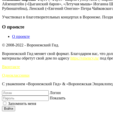
Айзенштейн («Цыганский барон», «Летучая мышь» Иоганна Шт
Рубинштейна), Ленский («Евгений Онегин» Петра Чайковского
Участвовал в благотворительных концертах в Воронеже. Поздне
О проекте
О проекте
© 2008-2022 - Воронежский Гид.
Воронежский Гид меняет свой формат. Благодарим вас, что до
материалы обретут свой дом по адресу
https://vrnency.ru/
под бре
Вконтакте
Одноклассники
С уважением «Воронежский Гид» & «Воронежская Энциклопед
Логин
Показать
Запомнить меня
Войти