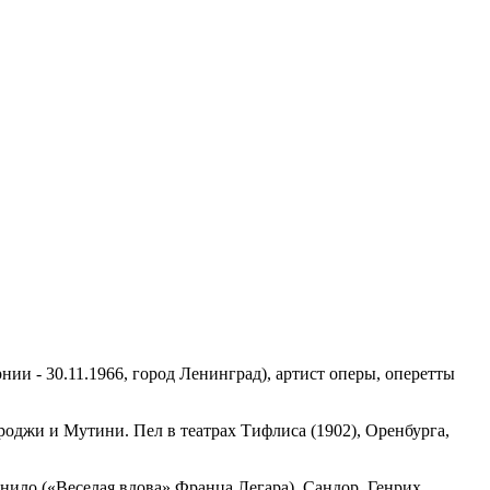
ии - 30.11.1966, город Ленинград), артист оперы, оперетты
Броджи и Мутини. Пел в театрах Тифлиса (1902), Оренбурга,
нило («Веселая вдова» Франца Легара), Сандор, Генрих