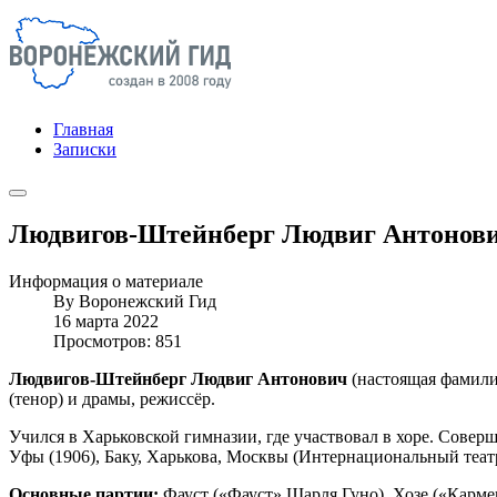
Главная
Записки
Людвигов-Штейнберг Людвиг Антонов
Информация о материале
By
Воронежский Гид
16 марта 2022
Просмотров: 851
Людвигов-Штейнберг Людвиг Антонович
(настоящая фамилия
(тенор) и драмы, режиссёр.
Учился в Харьковской гимназии, где участвовал в хоре. Совер
Уфы (1906), Баку, Харькова, Москвы (Интернациональный театр
Основные партии:
Фауст («Фауст» Шарля Гуно), Хозе («Карме