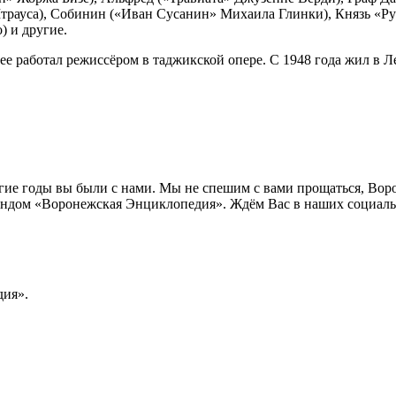
рауса), Собинин («Иван Сусанин» Михаила Глинки), Князь «Р
) и другие.
е работал режиссёром в таджикской опере. С 1948 года жил в Л
лгие годы вы были с нами. Мы не спешим с вами прощаться, Во
ндом «Воронежская Энциклопедия». Ждём Вас в наших социальн
ия».