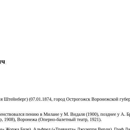
ич
 Штейнберг) (07.01.1874, город Острогожск Воронежской губерн
шенствовался пению в Милане у М. Видаля (1900), позднее у А. 
, 1908), Воронежа (Оперно-балетный театр, 1921).
н» Жоржа Бизе), Альфред («Травиата» Джузеппе Верди), Граф Да