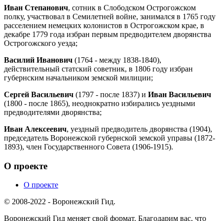
Иван Степанович
, сотник в Слободском Острогожском
полку, участвовал в Семилетней войне, занимался в 1765 году
расселением немецких колонистов в Острогожском крае, в
декабре 1779 года избран первым предводителем дворянства
Острогожского уезда;
Василий Иванович
(1764 - между 1838-1840),
действительный статский советник, в 1806 году избран
губернским начальником земской милиции;
Сергей Васильевич
(1797 - после 1837) и
Иван Васильевич
(1800 - после 1865), неоднократно избирались уездными
предводителями дворянства;
Иван Алексеевич
, уездный предводитель дворянства (1904),
председатель Воронежской губернской земской управы (1872-
1893), член Государственного Совета (1906-1915).
О проекте
О проекте
© 2008-2022 - Воронежский Гид.
Воронежский Гид меняет свой формат. Благодарим вас, что