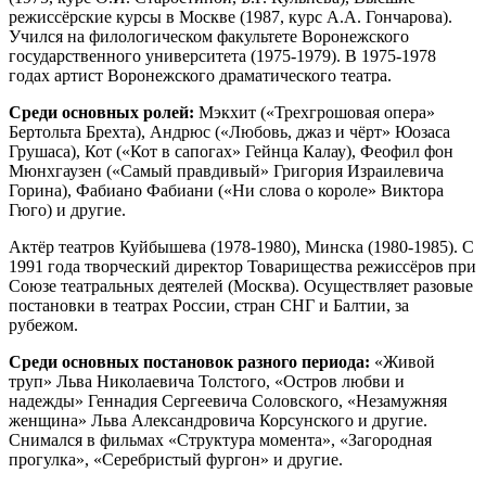
режиссёрские курсы в Москве (1987, курс А.А. Гончарова).
Учился на филологическом факультете Воронежского
государственного университета (1975-1979). В 1975-1978
годах артист Воронежского драматического театра.
Среди основных ролей:
Мэкхит («Трехгрошовая опера»
Бертольта Брехта), Андрюс («Любовь, джаз и чёрт» Юозаса
Грушаса), Кот («Кот в сапогах» Гейнца Калау), Феофил фон
Мюнхгаузен («Самый правдивый» Григория Израилевича
Горина), Фабиано Фабиани («Ни слова о короле» Виктора
Гюго) и другие.
Актёр театров Куйбышева (1978-1980), Минска (1980-1985). С
1991 года творческий директор Товарищества режиссёров при
Союзе театральных деятелей (Москва). Осуществляет разовые
постановки в театрах России, стран СНГ и Балтии, за
рубежом.
Среди основных постановок разного периода:
«Живой
труп» Льва Николаевича Толстого, «Остров любви и
надежды» Геннадия Сергеевича Соловского, «Незамужняя
женщина» Льва Александровича Корсунского и другие.
Снимался в фильмах «Структура момента», «Загородная
прогулка», «Серебристый фургон» и другие.