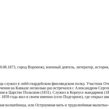
9.08.1873, город Воронеж), военный деятель, литератор, историк,
ода служил в лейб-гвардейском финляндском полку. Участник От
лечения на Кавказе несколько раз встречался с Александром Се
ия в Царстве Польском (1831). Служил в Корпусе жандармов (183
 1859 года жил в своем имении (село Подгорное), где открыл шк
ная волшебница, или Остроумная мать и трудолюбивая малютка» 