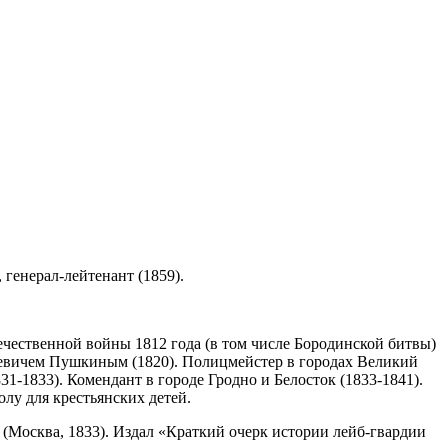
 генерал-лейтенант (1859).
ечественной войны 1812 года (в том числе Бородинской битвы)
ргеевичем Пушкиным (1820). Полицмейстер в городах Великий
1-1833). Комендант в городе Гродно и Белосток (1833-1841).
олу для крестьянских детей.
(Москва, 1833). Издал «Краткий очерк истории лейб-гвардии