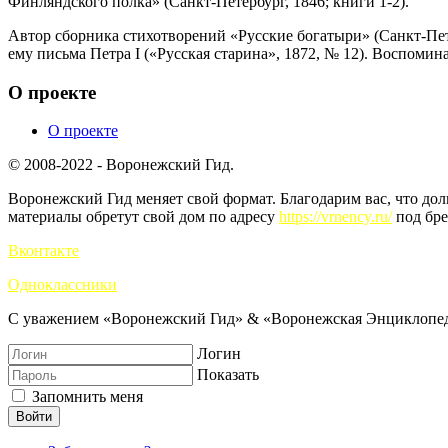
Финляндского полка» (Санкт-Петербург, 1846; книги 1-2).
Автор сборника стихотворений «Русские богатыри» (Санкт-Пет
ему письма Петра I («Русская старина», 1872, № 12). Воспоми
О проекте
О проекте
© 2008-2022 - Воронежский Гид.
Воронежский Гид меняет свой формат. Благодарим вас, что до
материалы обретут свой дом по адресу
https://vrnency.ru/
под бре
Вконтакте
Одноклассники
С уважением «Воронежский Гид» & «Воронежская Энциклопед
Логин
Показать
Запомнить меня
Войти