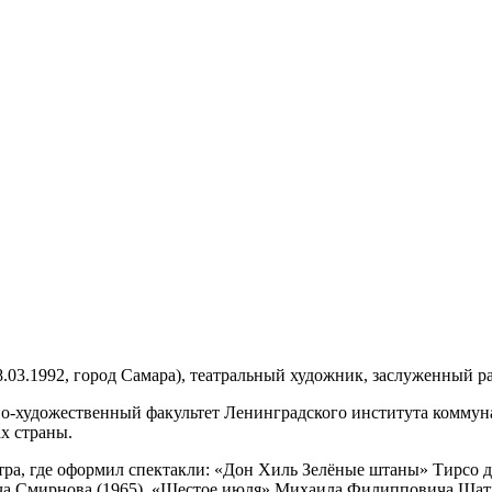
28.03.1992, город Самара), театральный художник, заслуженный 
о-художественный факультет Ленинградского института коммуна
х страны.
тра, где оформил спектакли: «Дон Хиль Зелёные штаны» Тирсо 
ича Смирнова (1965), «Шестое июля» Михаила Филипповича Шатр