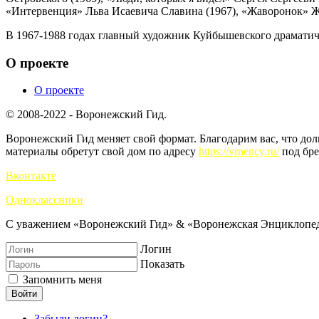
«Интервенция» Льва Исаевича Славина (1967), «Жаворонок» Ж
В 1967-1988 годах главный художник Куйбышевского драматиче
О проекте
О проекте
© 2008-2022 - Воронежский Гид.
Воронежский Гид меняет свой формат. Благодарим вас, что до
материалы обретут свой дом по адресу
https://vrnency.ru/
под бре
Вконтакте
Одноклассники
С уважением «Воронежский Гид» & «Воронежская Энциклопед
Логин
Показать
Запомнить меня
Войти
Забыли логин?