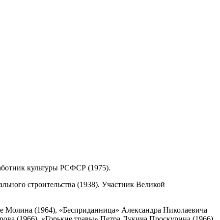
работник культуры РСФСР (1975).
льного строительства (1938). Участник Великой
де Молина (1964), «Бесприданница» Александра Николаевича
ова (1966), «Горькие травы» Петра Лукича Проскурина (1966),