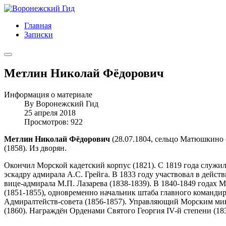
Главная
Записки
Метлин Николай Фёдорович
Информация о материале
By
Воронежский Гид
25 апреля 2018
Просмотров: 922
Метлин Николай Фёдорович
(28.07.1804, сельцо Матюшкино (
(1858). Из дворян.
Окончил Морской кадетский корпус (1821). С 1819 года служил
эскадру адмирала А.С. Грейга. В 1833 году участвовал в дейс
вице-адмирала М.П. Лазарева (1838-1839). В 1840-1849 годах
(1851-1855), одновременно начальник штаба главного командир
Адмиралтейств-совета (1856-1857). Управляющий Морским мини
(1860). Награждён Орденами Святого Георгия IV-й степени (18