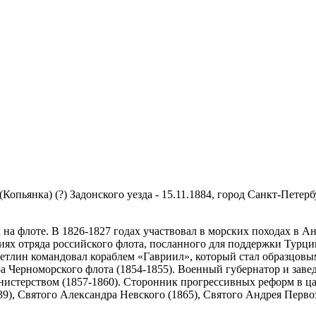
Копьянка) (?) Задонского уезда - 15.11.1884, город Санкт-Петер
 на флоте. В 1826-1827 годах участвовал в морских походах в 
твиях отряда российского флота, посланного для поддержки Турц
 Метлин командовал кораблем «Гавриил», который стал образцов
а Черноморского флота (1854-1855). Военный губернатор и заве
стерством (1857-1860). Сторонник прогрессивных реформ в цар
39), Святого Александра Невского (1865), Святого Андрея Первоз