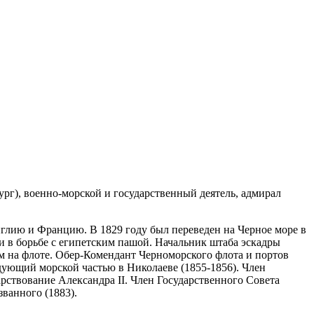
бург), военно-морской и государственный деятель, адмирал
Англию и Францию. В 1829 году был переведен на Черное море в
ии в борьбе с египетским пашой. Начальник штаба эскадры
ым на флоте. Обер-Комендант Черноморского флота и портов
дующий морской частью в Николаеве (1855-1856). Член
ствование Александра II. Член Государственного Совета
ванного (1883).