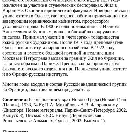
исключен за участие в студенческих беспорядках. Жил в
Воронеже. Окончил юридический факультет Новороссийского
университета в Одессе, где позднее работал приват-доцентом,
заведующим юридическим кабинетом, профессором
уголовного права. В 1900-е годы познакомился с Иваном
Алексеевичем Буниным, вошел в ближайшее окружение
писателя. Принимал участие в «четвергах» товарищества
южно-русских художников. После 1917 года преподаватель
Одесского института народного хозяйства. В 1922 году
арестован и вместе с большой группой интеллигенции
Москвы и Петрограда выслан за границу. Жил во Франции,
главным образом в Париже. Преподавал на юридическом
факультете русского отделения при Парижском университете
и во Франко-русском институте.
Многие годы входил в состав Русской академической группы
во Франции, был товарищем председателя.
Сочинения:
Размышления у врат Нового Града (Новый Град
(Париж), 1933, № 6); П.А. Михайлов - А.В. Флоровскому
(Диаспора. Новые материалы. Париж-Санкт-Петербург, 2002,
Выпуск 3); Письмо к Б.С. Нилус (Дерибасовская -
Ришельевская: Альманах, Одесса, 2002. Выпуск 1).