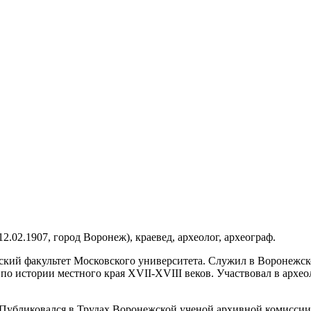
12.02.1907, город Воронеж), краевед, археолог, археограф.
кий факультет Московского университета. Служил в Воронежско
по истории местного края XVII-XVIII веков. Участвовал в архео
Публиковался в Трудах Воронежской ученой архивной комиссии