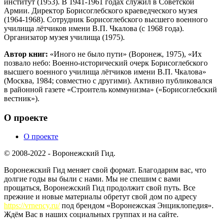
институт (1953). В 1941-1961 годах служил в Советской
Армии. Директор Борисоглебского краеведческого музея
(1964-1968). Сотрудник Борисоглебского высшего военного
училища лётчиков имени В.П. Чкалова (с 1968 года).
Организатор музея училища (1975).
Автор книг:
«Иного не было пути» (Воронеж, 1975), «Их
позвало небо: Военно-исторический очерк Борисоглебского
высшего военного училища лётчиков имени В.П. Чкалова»
(Москва, 1984; совместно с другими). Активно публиковался
в районной газете «Строитель коммунизма» («Борисоглебский
вестник»).
О проекте
О проекте
© 2008-2022 - Воронежский Гид.
Воронежский Гид меняет свой формат. Благодарим вас, что
долгие годы вы были с нами. Мы не спешим с вами
прощаться, Воронежский Гид продолжит свой путь. Все
прежние и новые материалы обретут свой дом по адресу
https://vrnency.ru/
под брендом «Воронежская Энциклопедия».
Ждём Вас в наших социальных группах и на сайте.