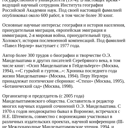
ведущий научный сотрудник Института географии
Российской Академии наук. Под своей настоящей фамилией
опубликовал около 600 работ, в том числе более 30 книг.
Основные научные интересы: география и история населения,
принудительная миграция, европейская эмиграция и
иммиграция, 2-я мировая война, принудительный труд,
Холокост, история послевоенной компенсаций. Под фамилией
«Павел Нерлер» выступает с 1977 года.
Автор более 300 трудов о биографии и творчестве О.Э.
Мандельштама и других писателей Серебряного века, в том
числе книг: «Осип Мандельштам в Гейдельберге» (Москва,
1994), ««С гурьбой и гуртом...»: Хроника последнего года
жизни Мандельштама» (Москва, 1994). Перу Нерлера
принадлежат поэтические сборники: «Стихи» (Москва, 1995),
«Ботанический сад» (Москва, 1998).
Организатор и председатель (с 2005 года)
Манделыптамовского общества. Составитель и редактор
многих научных изданий сочинений О.Э. Мандельштама. С
1970-х годов неоднократно бывал в Воронеже, встречался с
Н.Е. Штемпель, совместно с воронежцами участвовал в
различных издательских проектах, научной конференции (III-
ие Международные Манделыптамовские чтения, 1994, и