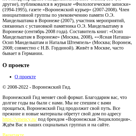
другие), публиковался в журнале «Филологические записки»
(1994-1995), газете «Воронежский курьер» (2007-2008). Член
инициативной группы по увековечению памяти О.Э.
Мандельштама в Воронеже (2007), участник мероприятий,
связанных с установкой памятника О.Э. Мандельштаму в
Воронеже (сентябрь 2008 года). Составитель книг: «Осип
Мандельштам в Воронеже» (Москва, 2008), ««Ясная Наташа»
Осип Мандельштам и Наталья Штемпель» (Москва; Воронеж,
2008; совместно с Н.В. Гординой). Живёт в Москве, часто
бывает в Германии.
О проекте
О проекте
© 2008-2022 - Воронежский Гид.
Воронежский Гид меняет свой формат. Благодарим вас, что
долгие годы вы были с нами. Мы не спешим с вами
прощаться, Воронежский Гид продолжит свой путь. Все
прежние и новые материалы обретут свой дом по адресу
https://vrnency.ru/
под брендом «Воронежская Энциклопедия».
Ждём Вас в наших социальных группах и на сайте.
Вконтакте