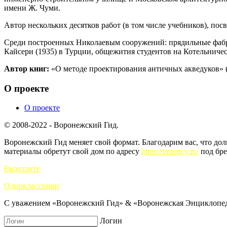
имени Ж. Чуми.
Автор нескольких десятков работ (в том числе учебников), п
Среди построенных Николаевым сооружений: прядильные фабрик
Кайсери (1935) в Турции, общежития студентов на Котельниче
Автор книг:
«О методе проектирования античных акведуков» (М
О проекте
О проекте
© 2008-2022 - Воронежский Гид.
Воронежский Гид меняет свой формат. Благодарим вас, что до
материалы обретут свой дом по адресу
https://vrnency.ru/
под бре
Вконтакте
Одноклассники
С уважением «Воронежский Гид» & «Воронежская Энциклопед
Логин