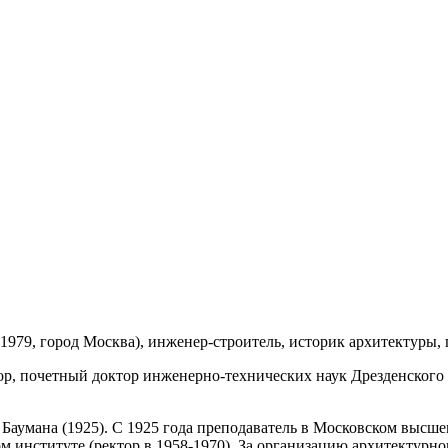
.1979, город Москва), инженер-строитель, историк архитектуры, 
сор, почетный доктор инженерно-технических наук Дрезденског
Баумана (1925). С 1925 года преподаватель в Московском высш
 институте (ректор в 1958-1970). За организацию архитектурно