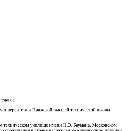
педагог.
о университета и Пражской высшей технической школы,
ем техническом училище имени Н.Э. Баумана, Московском
го образования в стране награжден международной премией