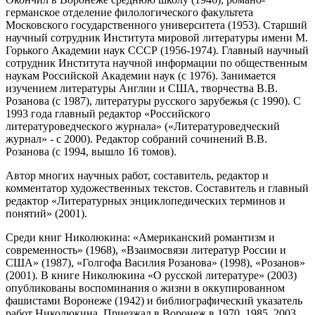
германское отделение филологического факультета
Московского государственного университета (1953). Старший
научный сотрудник Института мировой литературы имени М.
Горького Академии наук СССР (1956-1974). Главный научный
сотрудник Института научной информации по общественным
наукам Российской Академии наук (с 1976). Занимается
изучением литературы Англии и США, творчества В.В.
Розанова (с 1987), литературы русского зарубежья (с 1990). С
1993 года главный редактор «Российского
литературоведческого журнала» («Литературоведческий
журнал» - с 2000). Редактор собраний сочинений В.В.
Розанова (с 1994, вышло 16 томов).
Автор многих научных работ, составитель, редактор и
комментатор художественных текстов. Составитель и главный
редактор «Литературных энциклопедических терминов и
понятий» (2001).
Среди книг Николюкина: «Американский романтизм и
современность» (1968), «Взаимосвязи литератур России и
США» (1987), «Голгофа Василия Розанова» (1998), «Розанов»
(2001). В книге Николюкина «О русской литературе» (2003)
опубликованы воспоминания о жизни в оккупированном
фашистами Воронеже (1942) и библиографический указатель
работ Николюкина. Приезжал в Воронеж в 1970, 1985, 2003