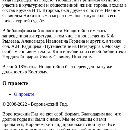
участие в культурной и общественной жизни города, входил в
состав кружка Н.И. Второва, был дружен с поэтом Иваном
Саввичем Никитиным, сыграл немаловажную роль в его
литературной судьбе.
В библиофильской коллекции Нордштейна имелась
запрещенная литература, в том числе произведения К.Ф.
Рылеева, Александра Ивановича Герцена и других, а также
соч. А.Н. Радищева «Путешествие из Петербурга в Москву» с
особым составом текста. Книги дублеты из своей библиотеки
Нордштейн дарил Ивану Саввичу Никитину.
Весной 1856 года Нордштейна был переведен на ту же
должность в Кострому.
О проекте
О проекте
© 2008-2022 - Воронежский Гид.
Воронежский Гид меняет свой формат. Благодарим вас, что
долгие годы вы были с нами. Мы не спешим с вами
прощаться, Воронежский Гид продолжит свой путь. Все
прежние и новые материалы обретут свой дом по адресу