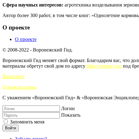
Сфера научных интересов:
агротехника возделывания зерновы
Автор более 300 работ, в том числе книг: «Однолетние кормов
О проекте
О проекте
© 2008-2022 - Воронежский Гид.
Воронежский Гид меняет свой формат. Благодарим вас, что до
материалы обретут свой дом по адресу
https://vrnency.ru/
под бре
Вконтакте
Одноклассники
С уважением «Воронежский Гид» & «Воронежская Энциклопед
Логин
Показать
Запомнить меня
Войти
Забыли логин?