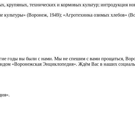
х, крупяных, технических и кормовых культур; интродукция но
ые культуры» (Воронеж, 1949); «Агротехника озимых хлебов» (Во
лгие годы вы были с нами. Мы не спешим с вами прощаться, Во
ндом «Воронежская Энциклопедия». Ждём Вас в наших социальн
ия».