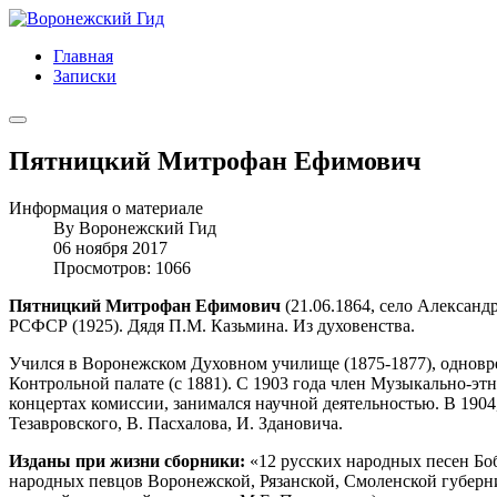
Главная
Записки
Пятницкий Митрофан Ефимович
Информация о материале
By
Воронежский Гид
06 ноября 2017
Просмотров: 1066
Пятницкий Митрофан Ефимович
(21.06.1864, село Александ
РСФСР (1925). Дядя П.М. Казьмина. Из духовенства.
Учился в Воронежском Духовном училище (1875-1877), одновре
Контрольной палате (с 1881). С 1903 года член Музыкально-э
концертах комиссии, занимался научной деятельностью. В 1904
Тезавровского, В. Пасхалова, И. Здановича.
Изданы при жизни сборники:
«12 русских народных песен Бобр
народных певцов Воронежской, Рязанской, Смоленской губерний