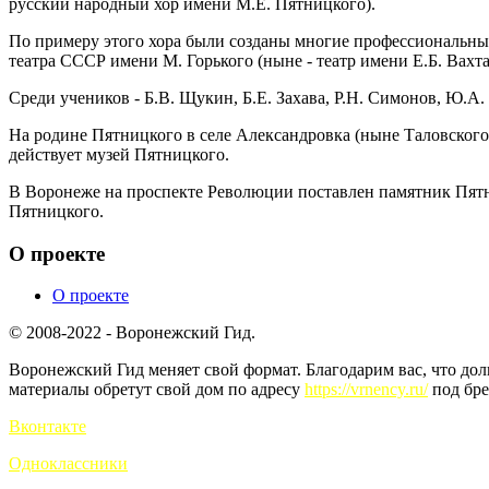
русский народный хор имени М.Е. Пятницкого).
По примеру этого хора были созданы многие профессиональные
театра СССР имени М. Горького (ныне - театр имени Е.Б. Вахта
Среди учеников - Б.В. Щукин, Б.Е. Захава, Р.Н. Симонов, Ю.А.
На родине Пятницкого в селе Александровка (ныне Таловского 
действует музей Пятницкого.
В Воронеже на проспекте Революции поставлен памятник Пятни
Пятницкого.
О проекте
О проекте
© 2008-2022 - Воронежский Гид.
Воронежский Гид меняет свой формат. Благодарим вас, что до
материалы обретут свой дом по адресу
https://vrnency.ru/
под бре
Вконтакте
Одноклассники