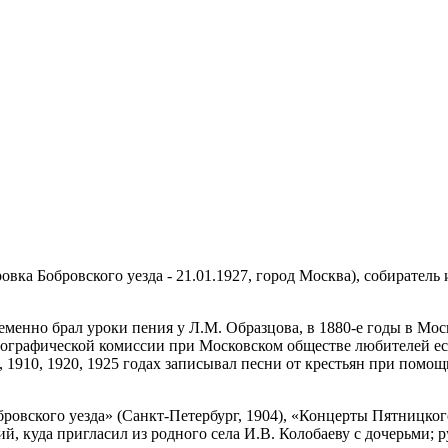
ровка Бобровского уезда - 21.01.1927, город Москва), собирател
менно брал уроки пения у Л.М. Образцова, в 1880-е годы в Мос
тнографической комиссии при Московском обществе любителей ес
, 1910, 1920, 1925 годах записывал песни от крестьян при пом
овского уезда» (Санкт-Петербург, 1904), «Концерты Пятницкого 
, куда пригласил из родного села И.В. Колобаеву с дочерьми; р