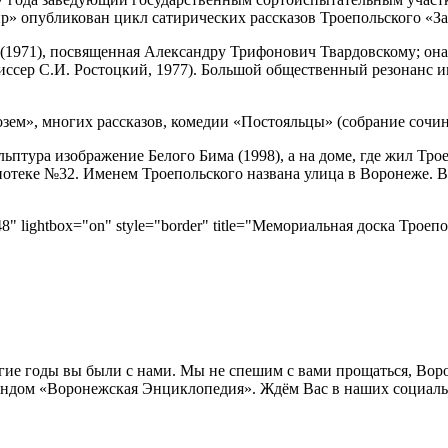
ир» опубликован цикл сатирических рассказов Троепольского «З
 (1971), посвященная Александру Трифонович Твардовскому; она
сер С.И. Ростоцкий, 1977). Большой общественный резонанс им
ем», многих рассказов, комедии «Постояльцы» (собрание сочинен
птура изображение Белого Бима (1998), а на доме, где жил Трое
иотеке №32. Именем Троепольского названа улица в Воронеже. 
"148" lightbox="on" style="border" title="Мемориальная доска Трое
лгие годы вы были с нами. Мы не спешим с вами прощаться, Во
ндом «Воронежская Энциклопедия». Ждём Вас в наших социальн