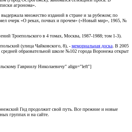
аписки агронома».
 выдержала множество изданий в стране и за рубежом; по
ел очерк «О реках, почвах и прочем» («Новый мир», 1965, №
ий Троепольского в 4 томах, Москва, 1987-1988; том 1-3).
польский (улица Чайковского, 8), -
мемориальная доска
. В 2005
В средней обраовательной школе №102 города Воронежа открыт
польскому Гавриилу Николаевичу" align="left"]
ронежский Гид продолжит свой путь. Все прежние и новые
ых группах и на сайте.