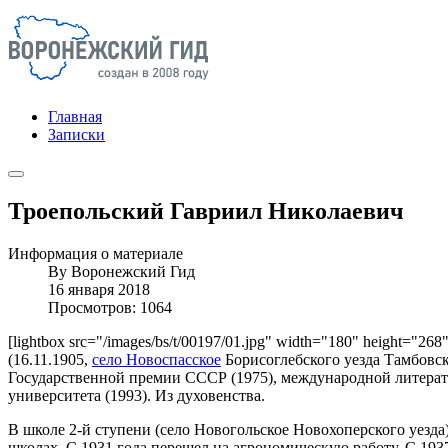
Главная
Записки
Троепольский Гавриил Николаевич
Информация о материале
By
Воронежский Гид
16 января 2018
Просмотров: 1064
[lightbox src="/images/bs/t/00197/01.jpg" width="180" height="26
(16.11.1905,
село Новоспасское
Борисоглебского уезда Тамбовско
Государственной премии СССР (1975), международной литерат
университета (1993). Из духовенства.
В школе 2-й ступени (село Новогольское Новохоперского уезда
школах. С 1931 года перешел на агрономическую работу. С 19