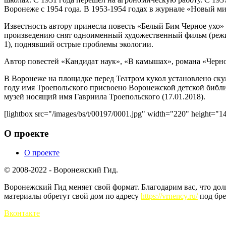
Воронеже с 1954 года. В 1953-1954 годах в журнале «Новый м
Известность автору принесла повесть «Белый Бим Черное ухо»
произведению снят одноименный художественный фильм (режис
1), поднявший острые проблемы экологии.
Автор повестей «Кандидат наук», «В камышах», романа «Черноз
В Воронеже на площадке перед Театром кукол установлено скуль
году имя Троепольского присвоено Воронежской детской библ
музей носящий имя Гавриила Троепольского (17.01.2018).
[lightbox src="/images/bs/t/00197/0001.jpg" width="220" height=
О проекте
О проекте
© 2008-2022 - Воронежский Гид.
Воронежский Гид меняет свой формат. Благодарим вас, что до
материалы обретут свой дом по адресу
https://vrnency.ru/
под бре
Вконтакте