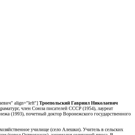
аевич" align="left"]
Троепольский Гавриил Николаевич
драматург, член Союза писателей СССР (1954), лауреат
нежа (1993), почетный доктор Воронежского государственного
охозяйственное училище (село Алешки). Учитель в сельских
ом (город Острогожск), занимался селекцией проса. В