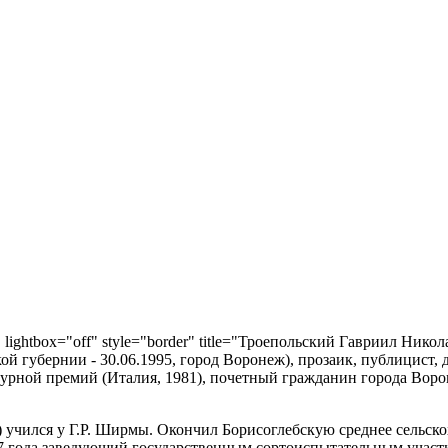
8" lightbox="off" style="border" title="Троепольский Гавриил Никол
й губернии - 30.06.1995, город Воронеж), прозаик, публицист, 
урной премий (Италия, 1981), почетный гражданин города Воро
) учился у Г.Р. Ширмы. Окончил Борисоглебскую среднее сельск
37 года заведующий государственным сортоиспытательным участк