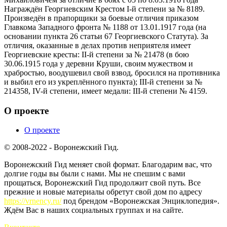
Награждён Георгиевским Крестом I-й степени за № 8189.
Произведён в прапорщики за боевые отличия приказом
Главкома Западного фронта № 1188 от 13.01.1917 года (на
основании пункта 26 статьи 67 Георгиевского Статута). За
отличия, оказанные в делах против неприятеля имеет
Георгиевские кресты: II-й степени за № 21478 (в бою
30.06.1915 года у деревни Круши, своим мужеством и
храбростью, воодушевил свой взвод, бросился на противника
и выбил его из укреплённого пункта); III-й степени за №
214358, IV-й степени, имеет медали: III-й степени № 4159.
О проекте
О проекте
© 2008-2022 - Воронежский Гид.
Воронежский Гид меняет свой формат. Благодарим вас, что
долгие годы вы были с нами. Мы не спешим с вами
прощаться, Воронежский Гид продолжит свой путь. Все
прежние и новые материалы обретут свой дом по адресу
https://vrnency.ru/
под брендом «Воронежская Энциклопедия».
Ждём Вас в наших социальных группах и на сайте.