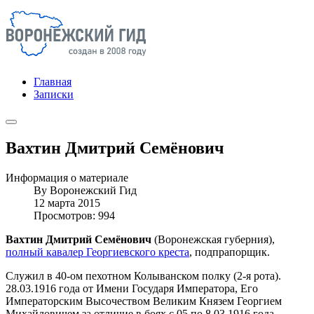
Главная
Записки
Вахтин Дмитрий Семёнович
Информация о материале
By
Воронежский Гид
12 марта 2015
Просмотров: 994
Вахтин Дмитрий Семёнович
(Воронежская губерния),
полный кавалер Георгиевского креста
, подпрапорщик.
Служил в 40-ом пехотном Колыванском полку (2-я рота).
28.03.1916 года от Имени Государя Императора, Его
Императорским Высочеством Великим Князем Георгием
Михайловичем за отличие в боях с 05 по 8.03.1916 года