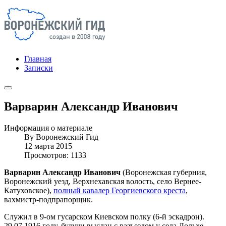
Главная
Записки
Варварин Александр Иванович
Информация о материале
By
Воронежский Гид
12 марта 2015
Просмотров: 1133
Варварин Александр Иванович
(Воронежская губерния,
Воронежский уезд, Верхнехавская волость, село Вернее-
Катуховское),
полный кавалер Георгиевского креста
,
вахмистр-подпрапорщик.
Служил в 9-ом гусарском Киевском полку (6-й эскадрон).
29.07.1916 году, будучи выслан с разъездом у села Дольхе,