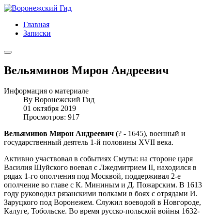
Главная
Записки
Вельяминов Мирон Андреевич
Информация о материале
By
Воронежский Гид
01 октября 2019
Просмотров: 917
Вельяминов Мирон Андреевич
(? - 1645), военный и
государственный деятель 1-й половины XVII века.
Активно участвовал в событиях Смуты: на стороне царя
Василия Шуйского воевал с Лжедмитрием II, находился в
рядах 1-го ополчения под Москвой, поддерживал 2-е
ополчение во главе с К. Мининым и Д. Пожарским. В 1613
году руководил рязанскими полками в боях с отрядами И.
Заруцкого под Воронежем. Служил воеводой в Новгороде,
Калуге, Тобольске. Во время русско-польской войны 1632-