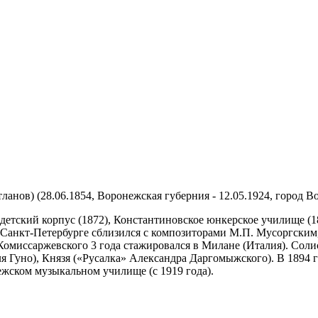
нов) (28.06.1854, Воронежская губерния - 12.05.1924, город Вор
тский корпус (1872), Константиновское юнкерское училище (18
В Санкт-Петербурге сблизился с композиторами М.П. Мусоргски
 Комиссаржевского 3 года стажировался в Милане (Италия). Соли
я Гуно), Князя («Русалка» Александра Даргомыжского). В 1894 
ежском музыкальном училище (с 1919 года).