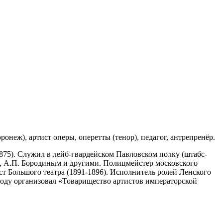
онеж), артист оперы, оперетты (тенор), педагог, антрепренёр.
75). Служил в лейб-гвардейском Павловском полку (штабс-
м, А.П. Бородиным и другими. Полицмейстер московского
ст Большого театра (1891-1896). Исполнитель ролей Ленского
году организовал «Товарищество артистов императорской