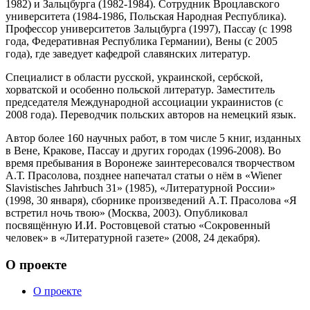
1982) и Зальцбурга (1982-1984). Сотрудник Вроцлавского
университета (1984-1986, Польская Народная Республика).
Профессор университетов Зальцбурга (1997), Пассау (с 1998
года, Федеративная Республика Германии), Вены (с 2005
года), где заведует кафедрой славянских литератур.
Специалист в области русской, украинской, сербской,
хорватской и особенно польской литератур. Заместитель
председателя Международной ассоциации украинистов (с
2008 года). Переводчик польских авторов на немецкий язык.
Автор более 160 научных работ, в том числе 5 книг, изданных
в Вене, Кракове, Пассау и других городах (1996-2008). Во
время пребывания в Воронеже заинтересовался творчеством
А.Т. Прасолова, позднее напечатал статьи о нём в «Wiener
Slavistisches Jahrbuch 31» (1985), «Литературной России»
(1998, 30 января), сборнике произведений А.Т. Прасолова «Я
встретил ночь твою» (Москва, 2003). Опубликовал
посвящённую И.И. Ростовцевой статью «Сокровенный
человек» в «Литературной газете» (2008, 24 декабря).
О проекте
О проекте