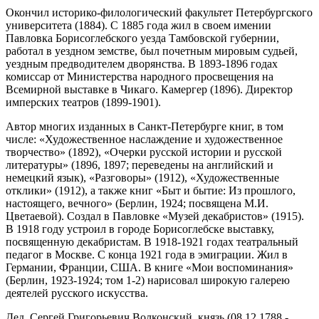
Окончил историко-филологический факультет Петербургского
университета (1884). С 1885 года жил в своем имении
Павловка Борисоглебского уезда Тамбовской губернии,
работал в уездном земстве, был почетным мировым судьей,
уездным предводителем дворянства. В 1893-1896 годах
комиссар от Министерства народного просвещения на
Всемирной выставке в Чикаго. Камергер (1896). Директор
имперских театров (1899-1901).
Автор многих изданных в Санкт-Петербурге книг, в том
числе: «Художественное наслаждение и художественное
творчество» (1892), «Очерки русской истории и русской
литературы» (1896, 1897; переведены на английский и
немецкий язык), «Разговоры» (1912), «Художественные
отклики» (1912), а также книг «Быт и бытие: Из прошлого,
настоящего, вечного» (Берлин, 1924; посвящена М.И.
Цветаевой). Создал в Павловке «Музей декабристов» (1915).
В 1918 году устроил в городе Борисоглебске выставку,
посвященную декабристам. В 1918-1921 годах театральный
педагог в Москве. С конца 1921 года в эмиграции. Жил в
Германии, Франции, США. В книге «Мои воспоминания»
(Берлин, 1923-1924; том 1-2) нарисовал широкую галерею
деятелей русского искусства.
Дед, Сергей Григорьевич Волконский, князь (08.12.1788 -