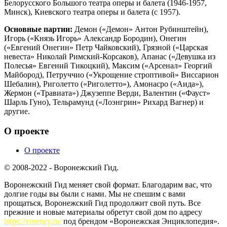
Белорусского Большого театра оперы и балета (1946-1957,
Минск), Киевского театра оперы и балета (с 1957).
Основные партии:
Демон («Демон» Антон Рубинштейн),
Игорь («Князь Игорь» Александр Бородин), Онегин
(«Евгений Онегин» Петр Чайковский), Грязной («Царская
невеста» Николай Римский-Корсаков), Апанас («Девушка из
Полесья» Евгений Тикоцкий), Максим («Арсенал» Георгий
Майбород), Петруччио («Укрощение строптивой» Виссарион
Шебалин), Риголетто («Риголетто»), Амонасро («Аида»),
Жермон («Травиата») Джузеппе Верди, Валентин («Фауст»
Шарль Гуно), Тельрамунд («Лоэнгрин» Рихард Вагнер) и
другие.
О проекте
О проекте
© 2008-2022 - Воронежский Гид.
Воронежский Гид меняет свой формат. Благодарим вас, что
долгие годы вы были с нами. Мы не спешим с вами
прощаться, Воронежский Гид продолжит свой путь. Все
прежние и новые материалы обретут свой дом по адресу
https://vrnency.ru/
под брендом «Воронежская Энциклопедия».