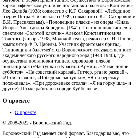
хореографическом училище постановки балетов: «Коппелия»
Лео Делиба (1938; совместно с К.Г. Сахаровой), «Лебединое
озеро» Петра Чайковского (1939; совместно с К.Г. Сахаровой и
В.И. Пресняковым), «Половецкие пляски» из оперы «Князь
Игорь» Александра Бородина (1941). Постановщик танцев в
спектакле «Золотой ключик» Алексея Константиновича
Толстого (январь 1938, Молодой театр, режиссёр С.И. Панов,
композитор Ф.Э. Цабель). Участник фронтовых бригад.
Танцовщик и балетмейстер Воронежского государственного
академического русского народного хора (1943-1946), где
осуществил постановки танцев, хороводов, плясок,
подтанцовок («Частушки о Красной Армии», «У нас нонче
субботея», «На советский каравай, Гитлер, рта не разевай»,
«Чтой-то звон», «Победные частушки», «Я по бережку
похаживала», «При дороженьке стояла», «Я на горку шла» и
другие). Позже работал в городе Куйбышеве.
О проекте
О проекте
© 2008-2022 - Воронежский Гид.
Воронежский Гид меняет свой формат. Благодарим вас, что