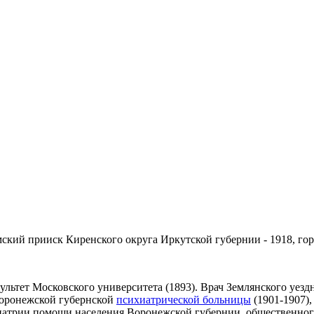
кий прииск Киренского округа Иркутской губернии - 1918, город
ьтет Московского университета (1893). Врач Землянского уездн
Воронежской губернской
психиатрической больницы
(1901-1907)
иатрии помощи населения Воронежской губернии, общественног