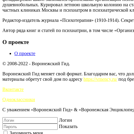
душевнобольных. Курировал летнюю школьную колонию на стан
частных клиниках Москвы и психиатром в психиатрической кл
Редактор-издатель журнала «Психотерапия» (1910-1914). Секре
Автор ряда книг и статей по психиатрии, в том числе «Органи
О проекте
О проекте
© 2008-2022 - Воронежский Гид.
Воронежский Гид меняет свой формат. Благодарим вас, что до
материалы обретут свой дом по адресу
https://vrnency.ru/
под бре
Вконтакте
Одноклассники
С уважением «Воронежский Гид» & «Воронежская Энциклопед
Логин
Показать
Запомнить меня