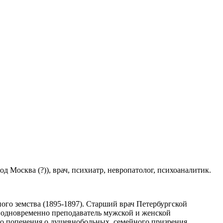
 Москва (?)), врач, психиатр, невропатолог, психоаналитик.
ого земства (1895-1897). Старший врач Петербургской
, одновременно преподаватель мужской и женской
о попечения о душевнобольных, семейного призрения