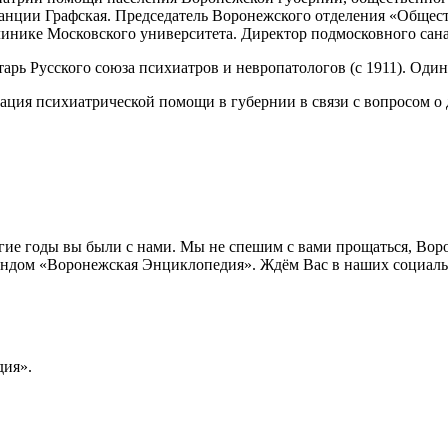
ции Графская. Председатель Воронежского отделения «Общества
инике Московского университета. Директор подмосковного сана
тарь Русского союза психиатров и невропатологов (с 1911). Оди
зация психиатрической помощи в губернии в связи с вопросом о
лгие годы вы были с нами. Мы не спешим с вами прощаться, Во
ндом «Воронежская Энциклопедия». Ждём Вас в наших социальн
ия».