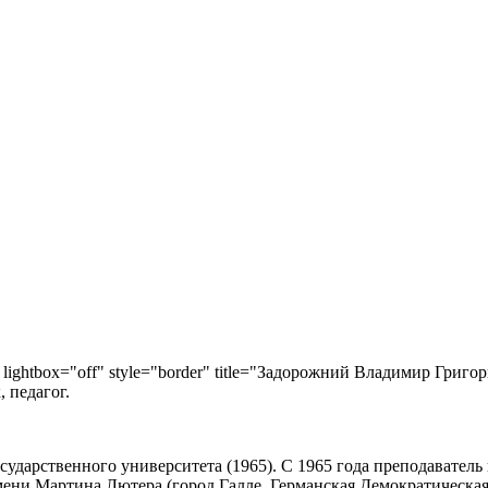
" lightbox="off" style="border" title="Задорожний Владимир Григор
 педагог.
ударственного университета (1965). С 1965 года преподавател
ени Мартина Лютера (город Галле, Германская Демократическая 