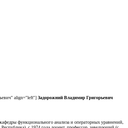
ьевич" align="left"]
Задорожний Владимир Григорьевич
ь кафедры функционального анализа и операторных уравнений,
Республика), с 1974 года доцент, профессор, заведующий (с