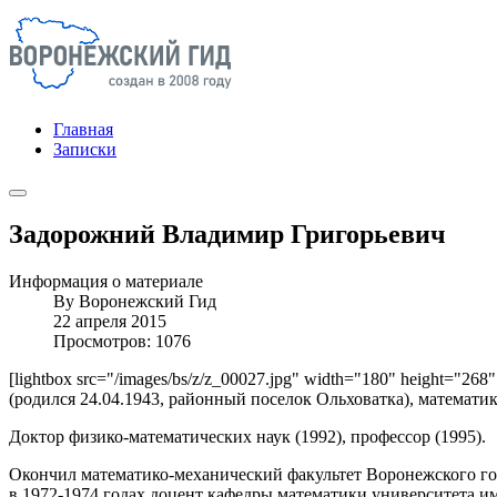
Главная
Записки
Задорожний Владимир Григорьевич
Информация о материале
By
Воронежский Гид
22 апреля 2015
Просмотров: 1076
[lightbox src="/images/bs/z/z_00027.jpg" width="180" height="268
(родился 24.04.1943, районный поселок Ольховатка), математик,
Доктор физико-математических наук (1992), профессор (1995).
Окончил математико-механический факультет Воронежского гос
в 1972-1974 годах доцент кафедры математики университета им