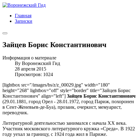
Главная
Записки
Зайцев Борис Константинович
Информация о материале
By
Воронежский Гид
28 апреля 2015
Просмотров: 1024
[lightbox src="/images/bs/z/z_00029.jpg" width="180"
height="268" lightbox="off" style="border" title="Зайцев Борис
Константинович" align="left"]
Зайцев Борис Константинович
(29.01.1881, город Орел - 28.01.1972, город Париж, похоронен
в Сент-Женевьев-де-Буа), прозаик, очеркист, мемуарист,
переводчик.
Литературной деятельностью занимался с начала XX века.
Участник московского литературного кружка «Среда». В 1922
году уехал за границу, с 1924 года жил в Париже.